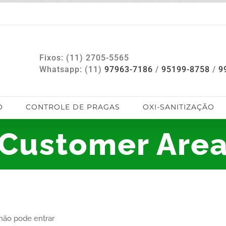
Fixos: (11) 2705-5565
Whatsapp: (11)
97963-7186
/
95199-8758
/
9
O
CONTROLE DE PRAGAS
OXI-SANITIZAÇÃO
Customer Are
 não pode entrar