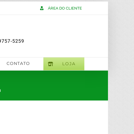
ÁREA DO CLIENTE
9757-5259
CONTATO
LOJA
a