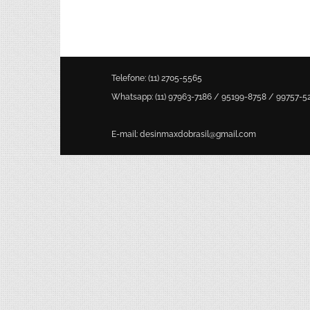
Telefone: (11) 2705-5565
Whatsapp: (11)
97963-7186
/
95199-8758
/
99757-5
E-mail: desinmaxdobrasil@gmail.com