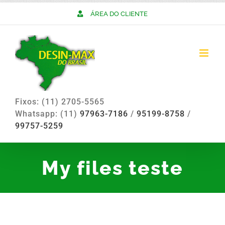
Skip
ÁREA DO CLIENTE
to
content
Fixos: (11) 2705-5565
Whatsapp: (11)
97963-7186
/
95199-8758
/
99757-5259
My files teste