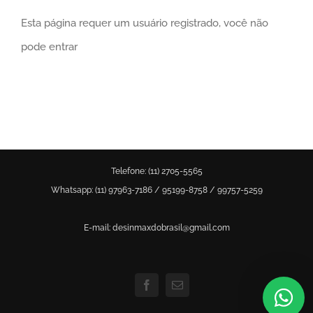
Esta página requer um usuário registrado, você não
pode entrar
Telefone: (11) 2705-5565
Whatsapp: (11)
97963-7186
/
95199-8758
/
99757-5259
E-mail: desinmaxdobrasil@gmail.com
Facebook
Email