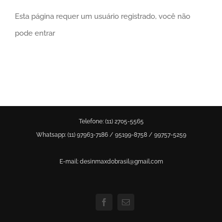
Esta página requer um usuário registrado, você não
pode entrar
Telefone: (11) 2705-5565
Whatsapp: (11)
97963-7186
/
95199-8758
/
99757-5259
E-mail: desinmaxdobrasil@gmail.com
Facebook
Email